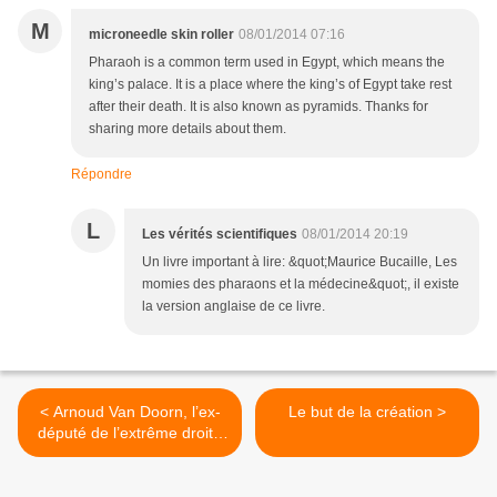
M
microneedle skin roller
08/01/2014 07:16
Pharaoh is a common term used in Egypt, which means the
king’s palace. It is a place where the king’s of Egypt take rest
after their death. It is also known as pyramids. Thanks for
sharing more details about them.
Répondre
L
Les vérités scientifiques
08/01/2014 20:19
Un livre important à lire: &quot;Maurice Bucaille, Les
momies des pharaons et la médecine&quot;, il existe
la version anglaise de ce livre.
< Arnoud Van Doorn, l’ex-
Le but de la création >
député de l’extrême droite
néerlandaise