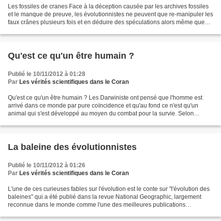
Les fossiles de cranes Face à la déception causée par les archives fossiles
et le manque de preuve, les évolutionnistes ne peuvent que re-manipuler les
faux crânes plusieurs fois et en déduire des spéculations alors même que
ces crânes sont reconnus comme...
Qu'est ce qu'un être humain ?
Publié le 10/11/2012 à 01:28
Par
Les vérités scientifiques dans le Coran
Qu'est ce qu'un être humain ? Les Darwiniste ont pensé que l'homme est
arrivé dans ce monde par pure coïncidence et qu'au fond ce n'est qu'un
animal qui s'est développé au moyen du combat pour la survie. Selon
Darwin : "la vie est un conflit", la nature...
La baleine des évolutionnistes
Publié le 10/11/2012 à 01:26
Par
Les vérités scientifiques dans le Coran
L'une de ces curieuses fables sur l'évolution est le conte sur "l'évolution des
baleines" qui a été publié dans la revue National Geographic, largement
reconnue dans le monde comme l'une des meilleures publications
scientifiques et sérieuses : "La dominance...