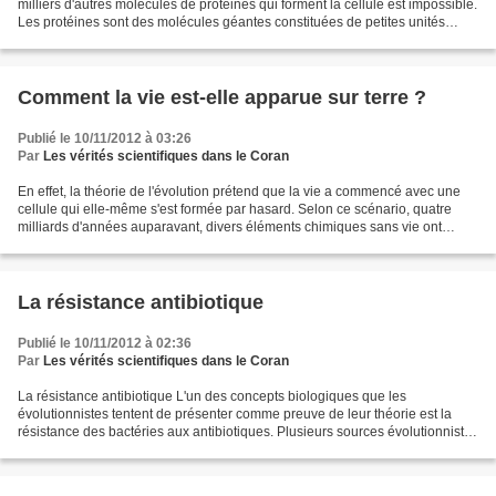
milliers d'autres molécules de protéines qui forment la cellule est impossible.
Les protéines sont des molécules géantes constituées de petites unités
appelées "acides aminés"...
Comment la vie est-elle apparue sur terre ?
Publié le 10/11/2012 à 03:26
Par
Les vérités scientifiques dans le Coran
En effet, la théorie de l'évolution prétend que la vie a commencé avec une
cellule qui elle-même s'est formée par hasard. Selon ce scénario, quatre
milliards d'années auparavant, divers éléments chimiques sans vie ont
connu une réaction dans l'atmosphère...
La résistance antibiotique
Publié le 10/11/2012 à 02:36
Par
Les vérités scientifiques dans le Coran
La résistance antibiotique L'un des concepts biologiques que les
évolutionnistes tentent de présenter comme preuve de leur théorie est la
résistance des bactéries aux antibiotiques. Plusieurs sources évolutionnistes
présentent la résistance antibiotique...