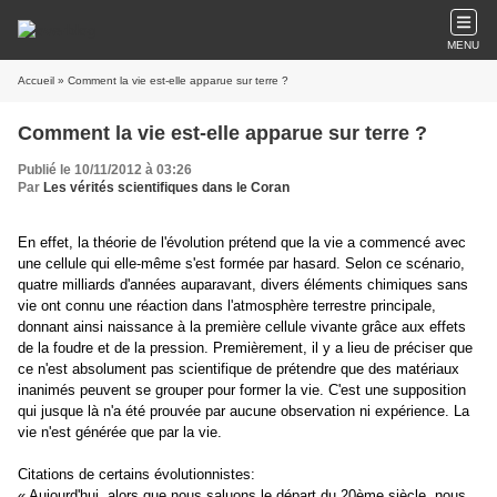
MENU
Accueil
» Comment la vie est-elle apparue sur terre ?
Comment la vie est-elle apparue sur terre ?
Publié le 10/11/2012 à 03:26
Par
Les vérités scientifiques dans le Coran
En effet, la théorie de l'évolution prétend que la vie a commencé avec
une cellule qui elle-même s'est formée par hasard. Selon ce scénario,
quatre milliards d'années auparavant, divers éléments chimiques sans
vie ont connu une réaction dans l'atmosphère terrestre principale,
donnant ainsi naissance à la première cellule vivante grâce aux effets
de la foudre et de la pression. Premièrement, il y a lieu de préciser que
ce n'est absolument pas scientifique de prétendre que des matériaux
inanimés peuvent se grouper pour former la vie. C'est une supposition
qui jusque là n'a été prouvée par aucune observation ni expérience. La
vie n'est générée que par la vie.
Citations de certains évolutionnistes:
« Aujourd'hui, alors que nous saluons le départ du 20ème siècle, nous