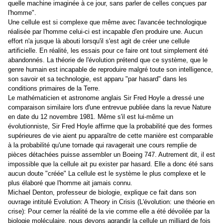
quelle machine imaginée à ce jour, sans parler de celles conçues par
l'homme".
Une cellule est si complexe que même avec l'avancée technologique
réalisée par l'homme celui-ci est incapable d'en produire une. Aucun
effort n'a jusque là abouti lorsqu'il s'est agit de créer une cellule
artificielle. En réalité, les essais pour ce faire ont tout simplement été
abandonnés. La théorie de l'évolution prétend que ce système, que le
genre humain est incapable de reproduire malgré toute son intelligence,
son savoir et sa technologie, est apparu "par hasard" dans les
conditions primaires de la Terre.
Le mathématicien et astronome anglais Sir Fred Hoyle a dressé une
comparaison similaire lors d'une entrevue publiée dans la revue Nature
en date du 12 novembre 1981. Même s'il est lui-même un
évolutionniste, Sir Fred Hoyle affirme que la probabilité que des formes
supérieures de vie aient pu apparaître de cette manière est comparable
à la probabilité qu'une tornade qui ravagerait une cours remplie de
pièces détachées puisse assembler un Boeing 747. Autrement dit, il est
impossible que la cellule ait pu exister par hasard. Elle a donc été sans
aucun doute "créée" La cellule est le système le plus complexe et le
plus élaboré que l'homme ait jamais connu.
Michael Denton, professeur de biologie, explique ce fait dans son
ouvrage intitulé Evolution: A Theory in Crisis (L'évolution: une théorie en
crise): Pour cerner la réalité de la vie comme elle a été dévoilée par la
biologie moléculaire, nous devons agrandir la cellule un milliard de fois