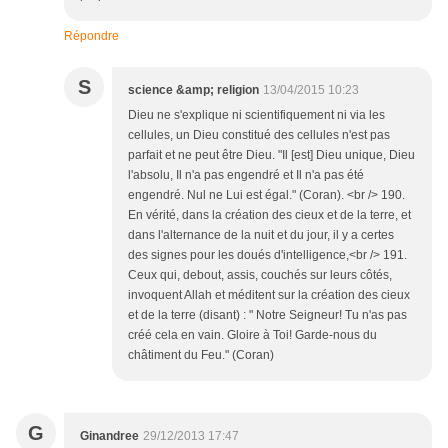
Répondre
S
science &amp; religion
13/04/2015 10:23
Dieu ne s'explique ni scientifiquement ni via les
cellules, un Dieu constitué des cellules n'est pas
parfait et ne peut être Dieu. "Il [est] Dieu unique, Dieu
l'absolu, Il n'a pas engendré et Il n'a pas été
engendré. Nul ne Lui est égal." (Coran). <br /> 190.
En vérité, dans la création des cieux et de la terre, et
dans l'alternance de la nuit et du jour, il y a certes
des signes pour les doués d'intelligence,<br /> 191.
Ceux qui, debout, assis, couchés sur leurs côtés,
invoquent Allah et méditent sur la création des cieux
et de la terre (disant) : " Notre Seigneur! Tu n'as pas
créé cela en vain. Gloire à Toi! Garde-nous du
châtiment du Feu." (Coran)
G
Ginandree
29/12/2013 17:47