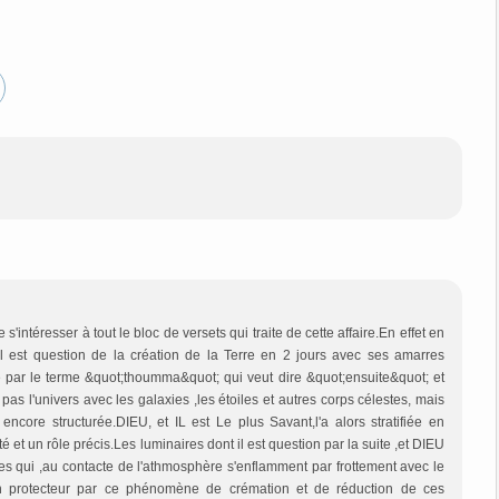
s'intéresser à tout le bloc de versets qui traite de cette affaire.En effet en
l est question de la création de la Terre en 2 jours avec ses amarres
par le terme &quot;thoumma&quot; qui veut dire &quot;ensuite&quot; et
 pas l'univers avec les galaxies ,les étoiles et autres corps célestes, mais
encore structurée.DIEU, et IL est Le plus Savant,l'a alors stratifiée en
et un rôle précis.Les luminaires dont il est question par la suite ,et DIEU
tes qui ,au contacte de l'athmosphère s'enflamment par frottement avec le
en protecteur par ce phénomène de crémation et de réduction de ces