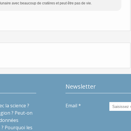
 lunaire avec beaucoup de cratères et peut être pas de vie.
Newsletter
ec la science ?
Email
ligion ? Peut-on
s données
m ? Pourquoi les