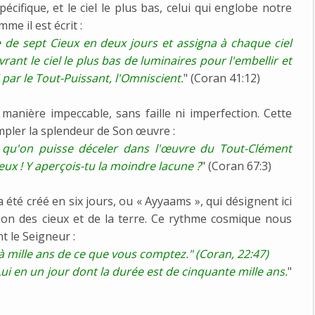
écifique, et le ciel le plus bas, celui qui englobe notre
me il est écrit :
ce de sept Cieux en deux jours et assigna à chaque ciel
ant le ciel le plus bas de luminaires pour l'embellir et
i par le Tout-Puissant, l'Omniscient.
" (Coran 41:12)
 manière impeccable, sans faille ni imperfection. Cette
empler la splendeur de Son œuvre :
 qu'on puisse déceler dans l'œuvre du Tout-Clément
ieux ! Y aperçois-tu la moindre lacune ?
" (Coran 67:3)
 été créé en six jours, ou « Ayyaams », qui désignent ici
on des cieux et de la terre. Ce rythme cosmique nous
t le Seigneur :
à mille ans de ce que vous comptez." (Coran, 22:47)
Lui en un jour dont la durée est de cinquante mille ans.
"