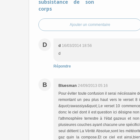
subsistance de son
corps
Ajouter un commentaire
D
d
16/03/2014 18:56
d
Répondre
B
Bluesman
24/09/2013 05:16
Pour éviter toute confusion il serai nécéssaire de 
remontant un peu plus haut vers le verset 8 i
&quot;rawassiya&quot;.Le verset 10 commence 
donc le ciel dont il est question ici désigne non
l'athmosphère terrestre à l'état gazeux et non 
plusieures couches ayant chacune une spécificité 
seul détient La Vérité Absolue,sont les météori
gaz quin la compose.Et ce ciel est ainsi,bi