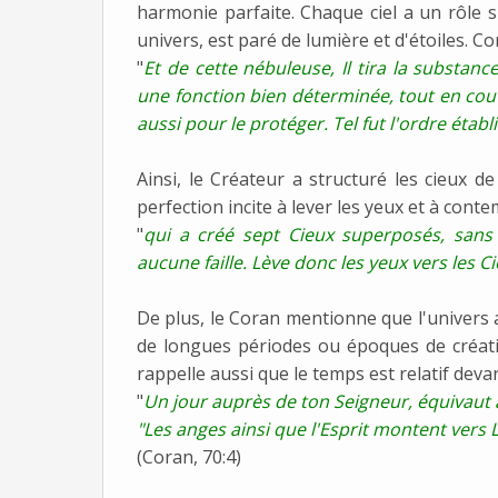
harmonie parfaite. Chaque ciel a un rôle sp
univers, est paré de lumière et d'étoiles. Com
"
Et de cette nébuleuse, Il tira la substan
une fonction bien déterminée, tout en couvr
aussi pour le protéger. Tel fut l'ordre établ
Ainsi, le Créateur a structuré les cieux de
perfection incite à lever les yeux et à cont
"
qui a créé sept Cieux superposés, sans
aucune faille. Lève donc les yeux vers les C
De plus, le Coran mentionne que l'univers a
de longues périodes ou époques de créati
rappelle aussi que le temps est relatif devan
"
Un jour auprès de ton Seigneur, équivaut 
"Les anges ainsi que l'Esprit montent vers 
(Coran, 70:4)