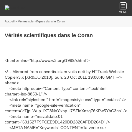
MENU
Accueil
» Vérités scientifiques dans le Coran
Vérités scientifiques dans le Coran
<html xmlns="http://www.w3.org/1999/xhtml">
<!-- Mirrored from convertis-islam.voila.net/ by HTTrack Website
Copier/3.x [XR&CO'2010], Sun, 23 Oct 2011 19:00:40 GMT -->
<head>
<meta http-equiv="Content-Type" content="text/html;
charset=iso-8859-1" />
<link rel="stylesheet" href="images/style.css" type="text/css" />
<meta name="google-site-verification"
content="cTjpLWup_lXT8NnYixhp_i7SZloXnsq76KPw5YhC3ns" />
<meta name="msvalidate.01"
content="691527F9FCEE9D1420DD2826AFDD264D" />
<META NAME="Keywords" CONTENT="la verite sur