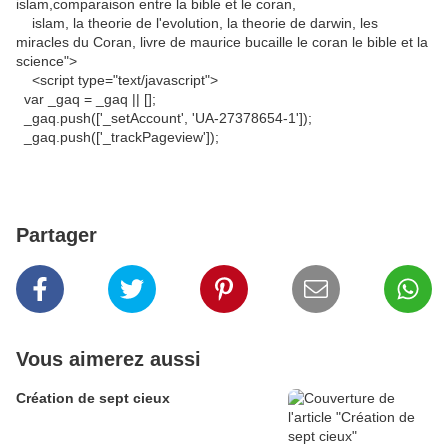
islam,comparaison entre la bible et le coran,
islam, la theorie de l'evolution, la theorie de darwin, les
miracles du Coran, livre de maurice bucaille le coran le bible et la
science">
<script type="text/javascript">
var _gaq = _gaq || [];
_gaq.push(['_setAccount', 'UA-27378654-1']);
_gaq.push(['_trackPageview']);
Partager
Vous aimerez aussi
Création de sept cieux